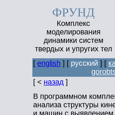
ФРУНД
Комплекс
моделирования
динамики систем
твердых и упругих тел
[
english
] [
русский
] [
к
gorobt
[ <
назад
]
В программном компле
анализа структуры кин
и машин с выявлением 