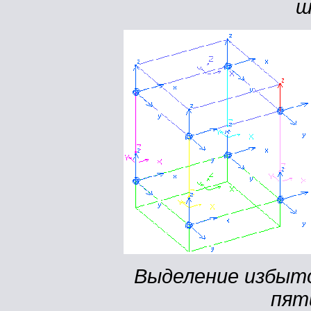
ш
Выделение избыто
пят