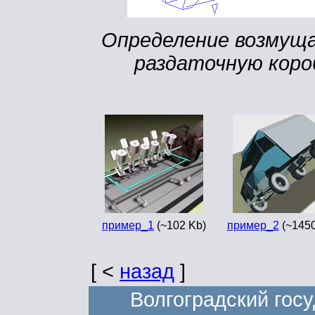
Определение возмущ
раздаточную короб
пример_1
(~102 Kb)
пример_2
(~1450
[ <
назад
]
Волгоградский гос