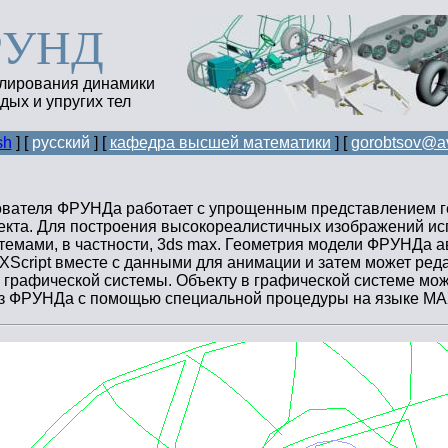
РУНД
лирования динамики
дых и упругих тел
sh
] [
русский
] [
кафедра высшей математики
] [
gorobtsov@av
вателя ФРУНДа работает с упрощенным представлением г
екта. Для построения высокореалистичных изображений исп
темами, в частности, 3ds max. Геометрия модели ФРУНДа а
XScript вместе с данными для анимации и затем может ред
 графической системы. Объекту в графической системе мож
з ФРУНДа с помощью специальной процедуры на языке MAX