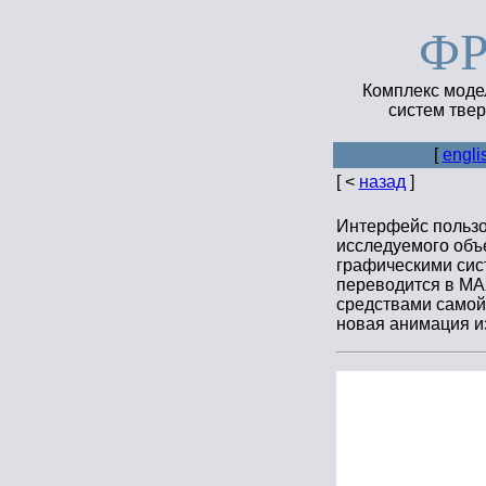
Ф
Комплекс моде
систем твер
[
engli
[ <
назад
]
Интерфейс пользо
исследуемого объ
графическими сис
переводится в MA
средствами самой
новая анимация и