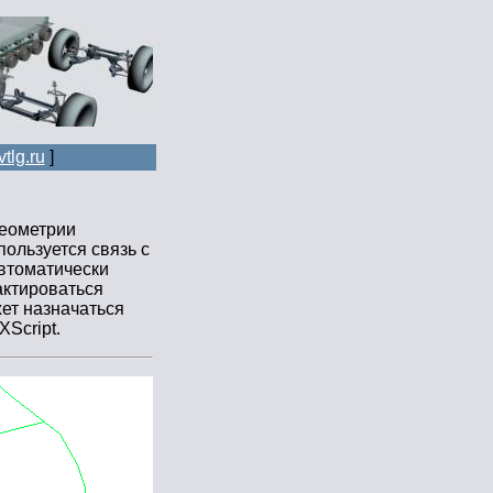
tlg.ru
]
еометрии
ользуется связь с
втоматически
актироваться
ет назначаться
Script.