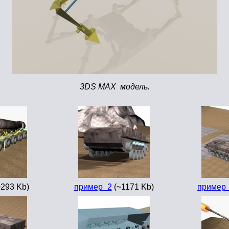
3DS MAX модель.
293 Kb)
пример_2
(~1171 Kb)
пример