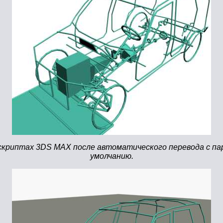
скриптах 3DS MAX после автоматического перевода с п
умолчанию.