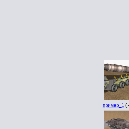
пример_1
(~